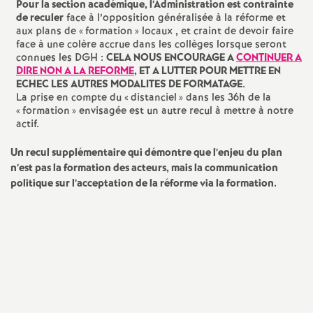
Pour la section académique, l’Administration est contrainte
é
de reculer
face à l’opposition généralisée à la réforme et
aux plans de «
formation
» locaux , et craint de devoir faire
face à une colère accrue dans les collèges lorsque seront
O
connues les DGH :
CELA NOUS ENCOURAGE A
CONTINUER A
DIRE NON A LA REFORME
, ET A LUTTER POUR METTRE EN
ECHEC LES AUTRES MODALITES DE FORMATAGE
.
r
La prise en compte du «
distanciel
» dans les 36h de la
«
formation
» envisagée est un autre recul à mettre à notre
l
actif.
Un recul supplémentaire qui démontre que l’enjeu du plan
é
n’est pas la formation des acteurs, mais la communication
politique sur l’acceptation de la réforme via la formation.
a
n
s
T