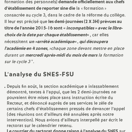
e
formation des personnels)
demande officiellement aux chefs
d’établissement de reporter sine die
la «
formation
»
m
consacrée au cycle 3, dans le cadre de la réforme du collège.
Il leur est précisé que
les demi-journées (2 X 3H) prévues au
titre de l’année 2015-16 sont «
incompatibles
» avec le libre-
e
choix de la date par chaque établissement
«
, car elles
nécessitent
un
»arrêté académique«
, qui découpera
n
l’académie en 4 zones
,
»chaque zone devant mettre en place
durant un
mercredi après-midi du mois de mars
la formation
t
sur le cycle 3
".
L’analyse du SNES-FSU
s
Depuis fin août, la section académique a inlassablement
d
démontré, textes à l’appui, que les 2 demi-journées ne
pouvaient être mises place sans instruction écrite du
Recteur, et dénoncé auprès de ses services le zèle de
e
certains chefs d’établissement pressés de devancer l’appel
(des réunions ont d’ailleurs été annulées après notre
intervention). Nous avions d’ailleurs interpellé par écrit le
S
rectorat sur le calendrier retenu.
Le courrier du rectorat donne raison à l’analyse du SNES
sur