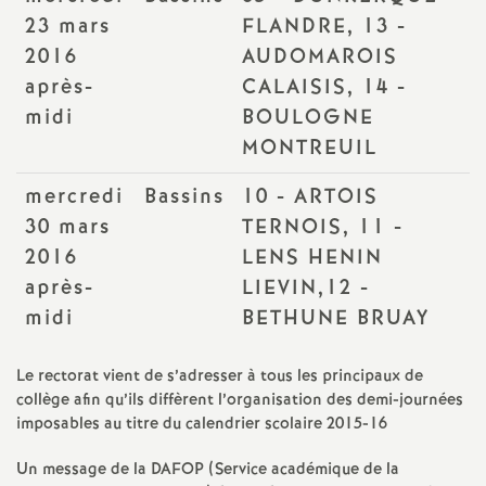
e
23 mars
FLANDRE, 13 -
s
2016
AUDOMAROIS
après-
CALAISIS, 14 -
E
midi
BOULOGNE
MONTREUIL
n
mercredi
Bassins
10 - ARTOIS
s
30 mars
TERNOIS, 11 -
2016
LENS HENIN
e
après-
LIEVIN,12 -
midi
BETHUNE BRUAY
i
g
Le rectorat vient de s’adresser à tous les principaux de
collège afin qu’ils diffèrent l’organisation des demi-journées
imposables au titre du calendrier scolaire 2015-16
n
Un message de la DAFOP (Service académique de la