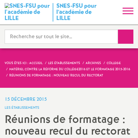
SNES-FSU pour
S
l’académie de
LILLE
y
Reche
n
d
VOUS ÊTES ICI :
ACCUEIL
LES ÉTABLISSEMENTS
ARCHIVES
COLLEGE
i
MATÉRIEL CONTRE LA RÉFORME DU COLLÈGE2016 ET LE FORMATAGE 2015-2016
RÉUNIONS DE FORMATAGE : NOUVEAU RECUL DU RECTORAT
c
15 DÉCEMBRE 2015
a
LES ÉTABLISSEMENTS
Réunions de formatage :
t
nouveau recul du rectorat
N