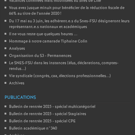
Vacances confinées mais mobilisées au Snes de Lille
Vous avez jusque minuit pour bénéficier de la réduction fiscale de
66% au titre de l’année 2020
!
Du 17 mai au 3 juin, les adhérent.e.s du Snes-FSU désigneront leurs
représentant.e.s nationaux et académiques
Il ne vous reste que quelques heures ...
Hommage à notre camarade Tiphaine Colin
Analyses
Organisation du S3 - Permanences
Le SNES-FSU dans les instances (élus, déclarations, comptes-
rendus...)
Vie syndicale (congrès, caa, élections professionnelles...)
Archives
PUBLICATIONS
Bulletin de rentrée 2025 - spécial multicatégoriel
Bulletin de rentrée 2025 - spécial Stagiaires
Bulletin de rentrée 2025 - spécial CPE
Bulletin académique n°340