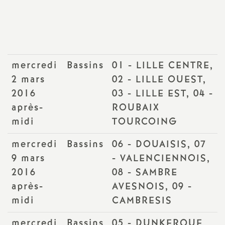
Imprimer
a
l'article
t
mercredi
Bassins
01 - LILLE CENTRE,
i
2 mars
02 - LILLE OUEST,
o
2016
03 - LILLE EST, 04 -
après-
ROUBAIX
n
midi
TOURCOING
a
mercredi
Bassins
06 - DOUAISIS, 07
9 mars
- VALENCIENNOIS,
l
2016
08 - SAMBRE
après-
AVESNOIS, 09 -
d
midi
CAMBRESIS
mercredi
Bassins
05 - DUNKERQUE