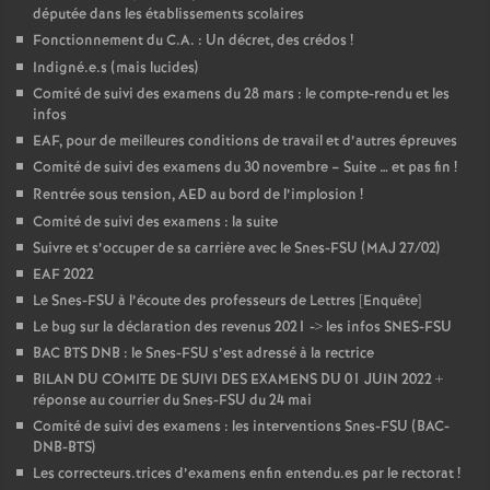
députée dans les établissements scolaires
Fonctionnement du C.A. : Un décret, des crédos
!
Indigné.e.s (mais lucides)
Comité de suivi des examens du 28 mars : le compte-rendu et les
infos
EAF, pour de meilleures conditions de travail et d’autres épreuves
Comité de suivi des examens du 30 novembre – Suite … et pas fin
!
Rentrée sous tension, AED au bord de l’implosion
!
Comité de suivi des examens : la suite
Suivre et s’occuper de sa carrière avec le Snes-FSU (MAJ 27/02)
EAF 2022
Le Snes-FSU à l’écoute des professeurs de Lettres [Enquête]
Le bug sur la déclaration des revenus 2021 -> les infos SNES-FSU
BAC BTS DNB : le Snes-FSU s’est adressé à la rectrice
BILAN DU COMITE DE SUIVI DES EXAMENS DU 01 JUIN 2022 +
réponse au courrier du Snes-FSU du 24 mai
Comité de suivi des examens : les interventions Snes-FSU (BAC-
DNB-BTS)
Les correcteurs.trices d’examens enfin entendu.es par le rectorat
!