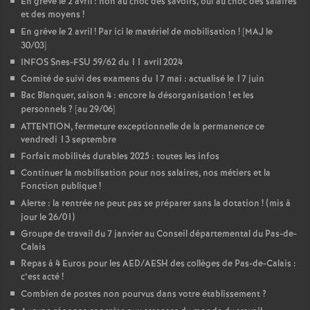
En grève le 2 avril : non au choc des savoirs, oui au choc des salaires
et des moyens
!
En grève le 2 avril
! Par ici le matériel de mobilisation
! [MAJ le
30/03]
INFOS Snes-FSU 59/62 du 11 avril 2024
Comité de suivi des examens du 17 mai : actualisé le 17 juin
Bac Blanquer, saison 4 : encore la désorganisation
! et les
personnels
? [au 29/06]
ATTENTION, fermeture exceptionnelle de la permanence ce
vendredi 13 septembre
Forfait mobilités durables 2025 : toutes les infos
Continuer la mobilisation pour nos salaires, nos métiers et la
Fonction publique
!
Alerte : la rentrée ne peut pas se préparer sans la dotation
! (mis à
jour le 26/01)
Groupe de travail du 7 janvier au Conseil départemental du Pas-de-
Calais
Repas à 4 Euros pour les AED/AESH des collèges de Pas-de-Calais :
c’est acté
!
Combien de postes non pourvus dans votre établissement
?