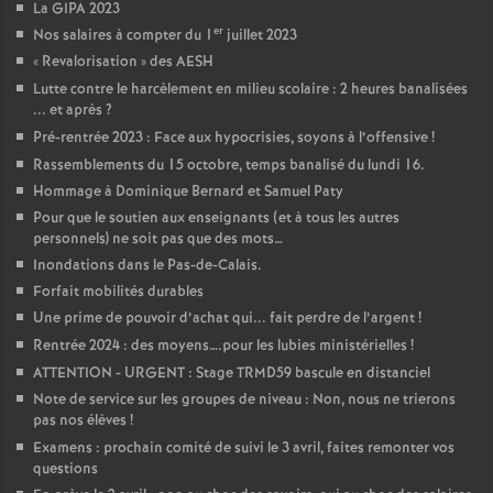
La GIPA 2023
er
Nos salaires à compter du 1
juillet 2023
«
Revalorisation
» des AESH
Lutte contre le harcèlement en milieu scolaire : 2 heures banalisées
... et après
?
Pré-rentrée 2023 : Face aux hypocrisies, soyons à l’offensive
!
Rassemblements du 15 octobre, temps banalisé du lundi 16.
Hommage à Dominique Bernard et Samuel Paty
Pour que le soutien aux enseignants (et à tous les autres
personnels) ne soit pas que des mots…
Inondations dans le Pas-de-Calais.
Forfait mobilités durables
Une prime de pouvoir d’achat qui... fait perdre de l’argent
!
Rentrée 2024 : des moyens….pour les lubies ministérielles
!
ATTENTION - URGENT : Stage TRMD59 bascule en distanciel
Note de service sur les groupes de niveau : Non, nous ne trierons
pas nos élèves
!
Examens : prochain comité de suivi le 3 avril, faites remonter vos
questions