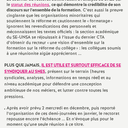
e
le
statut des réunions
,
ce qui démontre la crédibilité de son
discours sur l’ensemble de la formation
. C’est aussi la preuve
cinglante que les organisations minoritaires qui
c
soutiennent la réforme et cautionnent le «
formatage
»
ignorent les revendications des personnels et
méconnaissent les textes officiels : la section académique
o
du SE-UNSA se réjouissait à l’issue du dernier CTA
d’obtenir du recteur «
une vision d’ensemble sur la
n
formation sur la réforme du collège
» : les collègues soumis
à une réunionite aigüe apprécieront ...
d
PLUS QUE JAMAIS,
IL EST UTILE ET SURTOUT EFFICACE DE SE
SYNDIQUER AU SNES
,
présent sur le terrain (heures
d
syndicales, analyses, informations en temps réel) et au
niveau académique pour défendre une conception
ambitieuse de nos métiers, et lutter contre toutes les
e
pressions.
g
Après avoir prévu 2 mercredi en décembre, puis reporté
l’organisation de ces demi-journées en janvier, le rectorat
repousse encore l’échéance ... Et n’évoque plus pour le
r
moment qu’une seule réunion à ce titre.