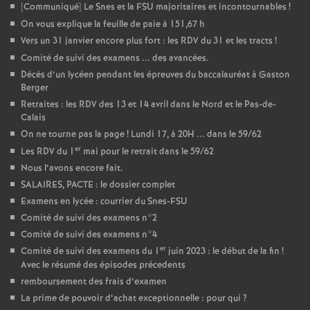
[Communiqué] Le Snes et la FSU majoritaires et incontournables
!
On vous explique la feuille de paie à 151,67 h
Vers un 31 janvier encore plus fort : les RDV du 31 et les tracts
!
Comité de suivi des examens ... des avancées.
Décès d’un lycéen pendant les épreuves du baccalauréat à Gaston
Berger
Retraites : les RDV des 13 et 14 avril dans le Nord et le Pas-de-
Calais
On ne tourne pas la page
! Lundi 17, à 20H ... dans le 59/62
er
Les RDV du 1
mai pour le retrait dans le 59/62
Nous l’avons encore fait.
SALAIRES, PACTE : le dossier complet
Examens en lycée : courrier du Snes-FSU
Comité de suivi des examens n°2
Comité de suivi des examens n°4
er
Comité de suivi des examens du 1
juin 2023 : le début de la fin
!
Avec le résumé des épisodes précedents
remboursement des frais d’examen
La prime de pouvoir d’achat exceptionnelle : pour qui
?